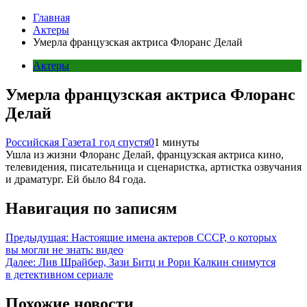
Главная
Актеры
Умерла французская актриса Флоранс Делай
Актеры
Умерла французская актриса Флоранс
Делай
Российская Газета
1 год спустя
0
1 минуты
Ушла из жизни Флоранс Делай, французская актриса кино,
телевидения, писательница и сценаристка, артистка озвучания
и драматург. Ей было 84 года.
Навигация по записям
Предыдущая:
Настоящие имена актеров СССР, о которых
вы могли не знать: видео
Далее:
Лив Шрайбер, Зази Битц и Рори Калкин снимутся
в детективном сериале
Похожие новости