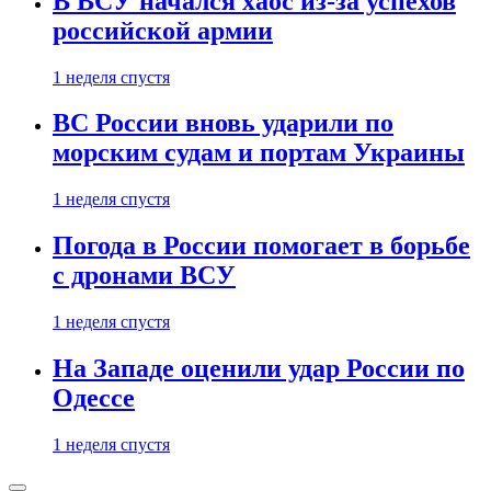
В ВСУ начался хаос из-за успехов
российской армии
1 неделя спустя
ВС России вновь ударили по
морским судам и портам Украины
1 неделя спустя
Погода в России помогает в борьбе
с дронами ВСУ
1 неделя спустя
На Западе оценили удар России по
Одессе
1 неделя спустя