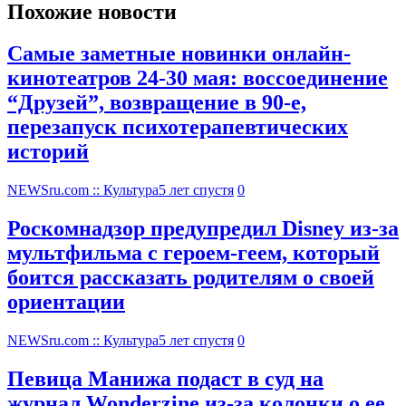
Похожие новости
Самые заметные новинки онлайн-
кинотеатров 24-30 мая: воссоединение
“Друзей”, возвращение в 90-е,
перезапуск психотерапевтических
историй
NEWSru.com :: Культура
5 лет спустя
0
Роскомнадзор предупредил Disney из-за
мультфильма c героем-геем, который
боится рассказать родителям о своей
ориентации
NEWSru.com :: Культура
5 лет спустя
0
Певица Манижа подаст в суд на
журнал Wonderzine из-за колонки о ее