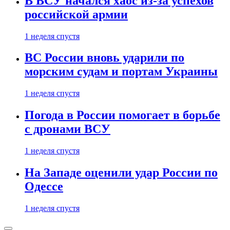
В ВСУ начался хаос из-за успехов
российской армии
1 неделя спустя
ВС России вновь ударили по
морским судам и портам Украины
1 неделя спустя
Погода в России помогает в борьбе
с дронами ВСУ
1 неделя спустя
На Западе оценили удар России по
Одессе
1 неделя спустя