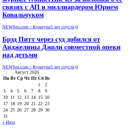
связях с АП и миллиардером Юрием
Ковальчуком
NEWSru.com :: Культура
5 лет спустя
0
Брэд Питт через суд добился от
Анджелины Джоли совместной опеки
над детьми
NEWSru.com :: Культура
5 лет спустя
0
Август 2026
Пн
Вт
Ср
Чт
Пт
Сб
Вс
1
2
3
4
5
6
7
8
9
10
11
12
13
14
15
16
17
18
19
20
21
22
23
24
25
26
27
28
29
30
31
« Июл