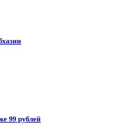
бхазии
же 99 рублей