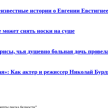
известные истории о Евгении Евстигне
е может снять носки на суше
трисы, чья душевно больная дочь провел
ая»: Как актер и режиссер Николай Бурл
черты риска бедности”