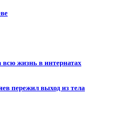
еве
а всю жизнь в интернатах
яев пережил выход из тела