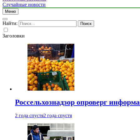
Случайные новости
Меню
Найти:
Заголовки
Россельхознадзор опроверг информа
2 года спустя
2 года спустя