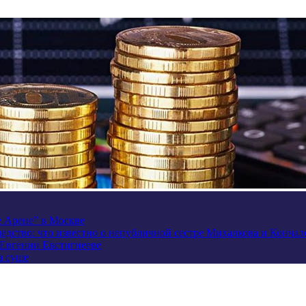
e Арене” в Москве
ледство: что известно о непубличной сестре Михалкова и Кончал
 Евгении Евстигнееве
а суше