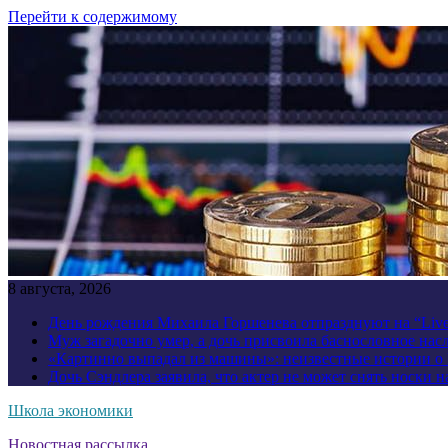
Перейти к содержимому
8 августа, 2026
День рождения Михаила Горшенева отпразднуют на “Liv
Муж загадочно умер, а дочь присвоила баснословное нас
«Картинно выпадал из машины»: неизвестные истории о
Дочь Сэндлера заявила, что актер не может снять носки н
Школа экономики
Новостная рассылка