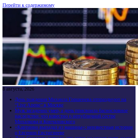
Перейти к содержимому
8 августа, 2026
День рождения Михаила Горшенева отпразднуют на
“Live Арене” в Москве
Муж загадочно умер, а дочь присвоила баснословное
наследство: что известно о непубличной сестре
Михалкова и Кончаловского
«Картинно выпадал из машины»: неизвестные истории
о Евгении Евстигнееве