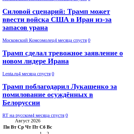
Силовой сценарий: Трамп может
ввести войска США в Иран из-за
запасов урана
Московский Комсомолец
4 месяца спустя
0
Трамп сделал тревожное заявление о
новом лидере Ирана
Lenta.ru
4 месяца спустя
0
Трамп поблагодарил Лукашенко за
помилование осуждённых в
Белоруссии
RT на русском
4 месяца спустя
0
Август 2026
Пн
Вт
Ср
Чт
Пт
Сб
Вс
1
2