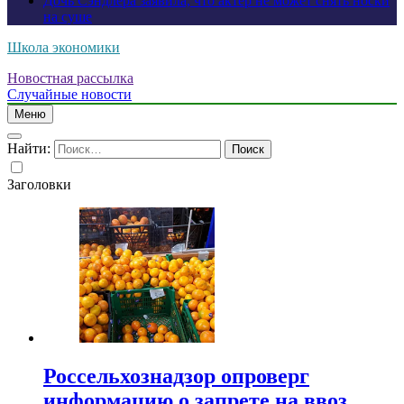
Дочь Сэндлера заявила, что актер не может снять носки
на суше
Школа экономики
Новостная рассылка
Случайные новости
Меню
Найти:
Заголовки
Россельхознадзор опроверг
информацию о запрете на ввоз