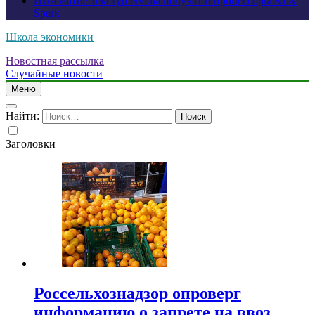
ИИ-сжатие текстур Nvidia получат и процессоры RTX
Spark
Школа экономики
Новостная рассылка
Случайные новости
Меню
Найти:
Заголовки
Россельхознадзор опроверг
информацию о запрете на ввоз