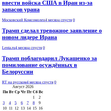
ввести войска США в Иран из-за
запасов урана
Московский Комсомолец
4 месяца спустя
0
Трамп сделал тревожное заявление о
новом лидере Ирана
Lenta.ru
4 месяца спустя
0
Трамп поблагодарил Лукашенко за
помилование осуждённых в
Белоруссии
RT на русском
4 месяца спустя
0
Август 2026
Пн
Вт
Ср
Чт
Пт
Сб
Вс
1
2
3
4
5
6
7
8
9
10
11
12
13
14
15
16