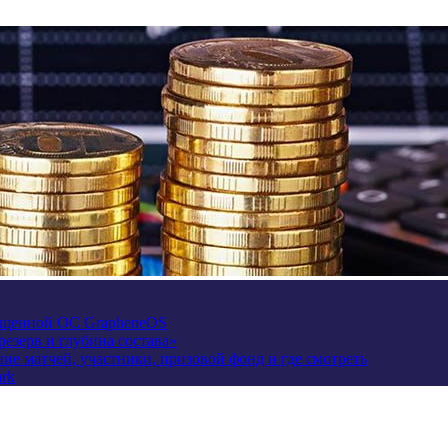
щищенной ОС GrapheneOS
езерв и глубина состава»
сание матчей, участники, призовой фонд и где смотреть
rk