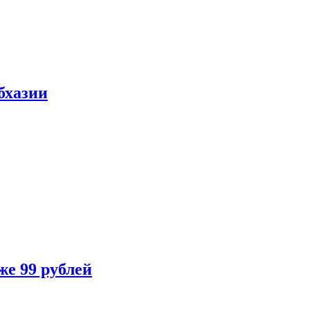
бхазии
же 99 рублей