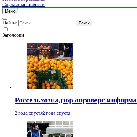
Случайные новости
Меню
Найти:
Заголовки
Россельхознадзор опроверг информа
2 года спустя
2 года спустя