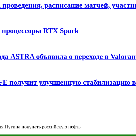
ата проведения, расписание матчей, участ
и процессоры RTX Spark
да ASTRA объявила о переходе в Valoran
6 FE получит улучшенную стабилизацию 
ля Путина покупать российскую нефть