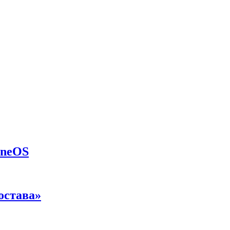
eneOS
остава»