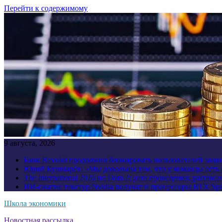
Перейти к содержимому
9 августа, 2026
Банк Revolut продолжил блокировать пользователей за
Юрий Кушнарёв: «Мы довольны тем, что у команды есть р
The International 2026 по Dota 2: дата проведения, распи
ИИ-сжатие текстур Nvidia получат и процессоры RTX Spa
Школа экономики
Новостная рассылка