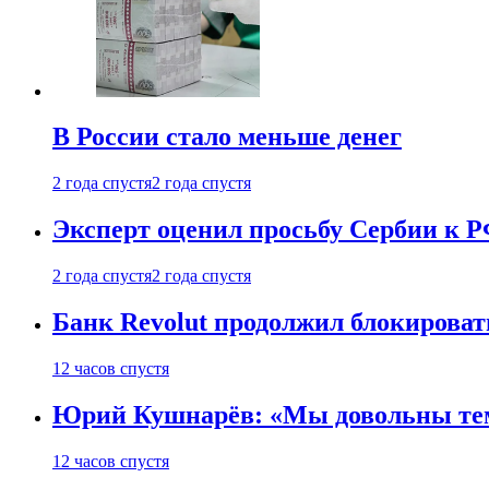
В России стало меньше денег
2 года спустя
2 года спустя
Эксперт оценил просьбу Сербии к Р
2 года спустя
2 года спустя
Банк Revolut продолжил блокирова
12 часов спустя
Юрий Кушнарёв: «Мы довольны тем, 
12 часов спустя