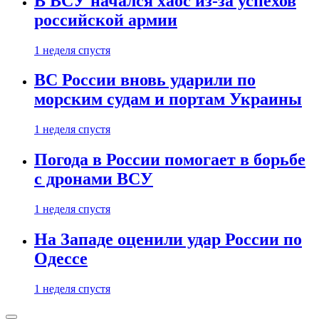
В ВСУ начался хаос из-за успехов
российской армии
1 неделя спустя
ВС России вновь ударили по
морским судам и портам Украины
1 неделя спустя
Погода в России помогает в борьбе
с дронами ВСУ
1 неделя спустя
На Западе оценили удар России по
Одессе
1 неделя спустя