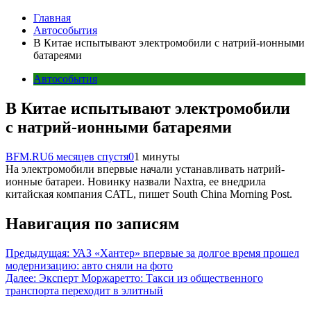
Главная
Автособытия
В Китае испытывают электромобили с натрий-ионными
батареями
Автособытия
В Китае испытывают электромобили
с натрий-ионными батареями
BFM.RU
6 месяцев спустя
0
1 минуты
На электромобили впервые начали устанавливать натрий-
ионные батареи. Новинку назвали Naxtra, ее внедрила
китайская компания CATL, пишет South China Morning Post.
Навигация по записям
Предыдущая:
УАЗ «Хантер» впервые за долгое время прошел
модернизацию: авто сняли на фото
Далее:
Эксперт Моржаретто: Такси из общественного
транспорта переходит в элитный