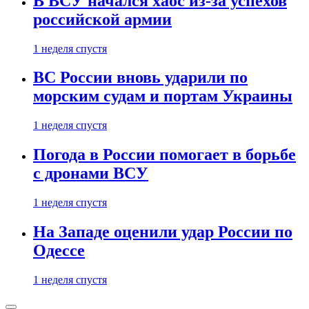
В ВСУ начался хаос из-за успехов
российской армии
1 неделя спустя
ВС России вновь ударили по
морским судам и портам Украины
1 неделя спустя
Погода в России помогает в борьбе
с дронами ВСУ
1 неделя спустя
На Западе оценили удар России по
Одессе
1 неделя спустя