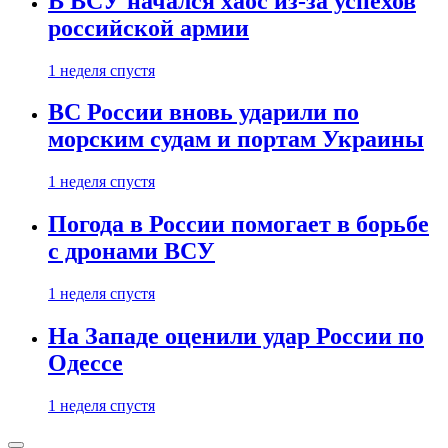
В ВСУ начался хаос из-за успехов
российской армии
1 неделя спустя
ВС России вновь ударили по
морским судам и портам Украины
1 неделя спустя
Погода в России помогает в борьбе
с дронами ВСУ
1 неделя спустя
На Западе оценили удар России по
Одессе
1 неделя спустя