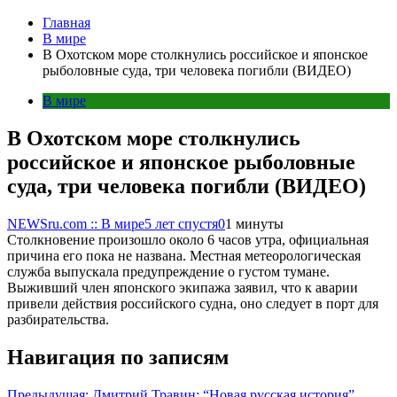
Главная
В мире
В Охотском море столкнулись российское и японское
рыболовные суда, три человека погибли (ВИДЕО)
В мире
В Охотском море столкнулись
российское и японское рыболовные
суда, три человека погибли (ВИДЕО)
NEWSru.com :: В мире
5 лет спустя
0
1 минуты
Столкновение произошло около 6 часов утра, официальная
причина его пока не названа. Местная метеорологическая
служба выпускала предупреждение о густом тумане.
Выживший член японского экипажа заявил, что к аварии
привели действия российского судна, оно следует в порт для
разбирательства.
Навигация по записям
Предыдущая:
Дмитрий Травин: “Новая русская история”