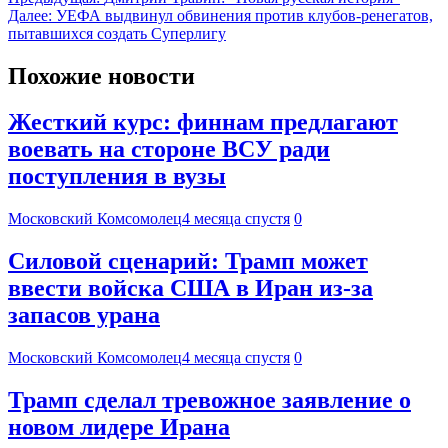
Далее:
УЕФА выдвинул обвинения против клубов-ренегатов,
пытавшихся создать Суперлигу
Похожие новости
Жесткий курс: финнам предлагают
воевать на стороне ВСУ ради
поступления в вузы
Московский Комсомолец
4 месяца спустя
0
Силовой сценарий: Трамп может
ввести войска США в Иран из-за
запасов урана
Московский Комсомолец
4 месяца спустя
0
Трамп сделал тревожное заявление о
новом лидере Ирана