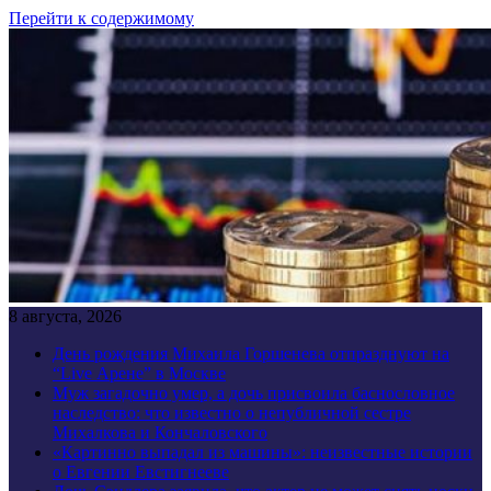
Перейти к содержимому
8 августа, 2026
День рождения Михаила Горшенева отпразднуют на
“Live Арене” в Москве
Муж загадочно умер, а дочь присвоила баснословное
наследство: что известно о непубличной сестре
Михалкова и Кончаловского
«Картинно выпадал из машины»: неизвестные истории
о Евгении Евстигнееве