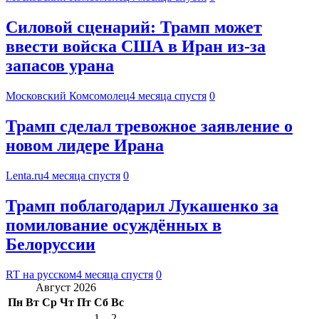
Силовой сценарий: Трамп может
ввести войска США в Иран из-за
запасов урана
Московский Комсомолец
4 месяца спустя
0
Трамп сделал тревожное заявление о
новом лидере Ирана
Lenta.ru
4 месяца спустя
0
Трамп поблагодарил Лукашенко за
помилование осуждённых в
Белоруссии
RT на русском
4 месяца спустя
0
Август 2026
Пн
Вт
Ср
Чт
Пт
Сб
Вс
1
2