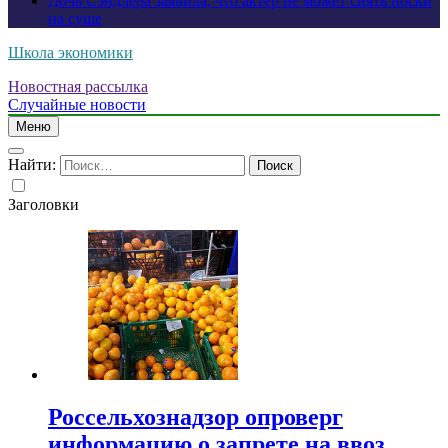
Дочь Сэндлера заявила, что актер не может снять носки
на суше
Школа экономики
Новостная рассылка
Случайные новости
Меню
Найти:
Заголовки
Россельхознадзор опроверг
информацию о запрете на ввоз