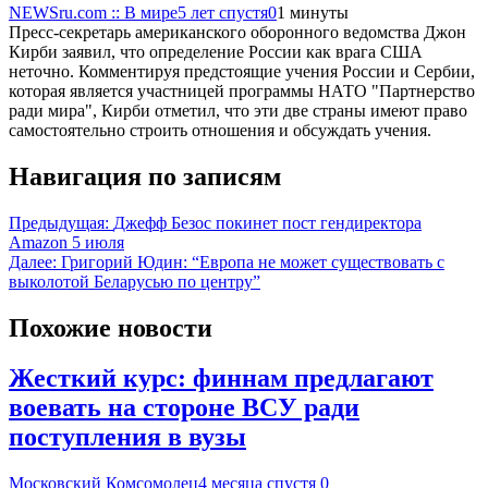
NEWSru.com :: В мире
5 лет спустя
0
1 минуты
Пресс-секретарь американского оборонного ведомства Джон
Кирби заявил, что определение России как врага США
неточно. Комментируя предстоящие учения России и Сербии,
которая является участницей программы НАТО "Партнерство
ради мира", Кирби отметил, что эти две страны имеют право
самостоятельно строить отношения и обсуждать учения.
Навигация по записям
Предыдущая:
Джефф Безос покинет пост гендиректора
Amazon 5 июля
Далее:
Григорий Юдин: “Европа не может существовать с
выколотой Беларусью по центру”
Похожие новости
Жесткий курс: финнам предлагают
воевать на стороне ВСУ ради
поступления в вузы
Московский Комсомолец
4 месяца спустя
0