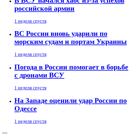
В ВСУ начался хаос из-за успехов
российской армии
1 неделя спустя
ВС России вновь ударили по
морским судам и портам Украины
1 неделя спустя
Погода в России помогает в борьбе
с дронами ВСУ
1 неделя спустя
На Западе оценили удар России по
Одессе
1 неделя спустя