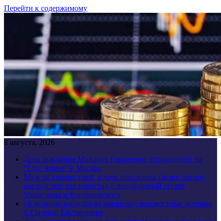
Перейти к содержимому
8 августа, 2026
День рождения Михаила Горшенева отпразднуют на
“Live Арене” в Москве
Муж загадочно умер, а дочь присвоила баснословное
наследство: что известно о непубличной сестре
Михалкова и Кончаловского
«Картинно выпадал из машины»: неизвестные истории
о Евгении Евстигнееве