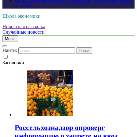
Дочь Сэндлера заявила, что актер не может снять носки
на суше
Школа экономики
Новостная рассылка
Случайные новости
Меню
Найти:
Заголовки
Россельхознадзор опроверг
информацию о запрете на ввоз