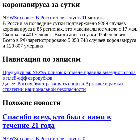
коронавируса за сутки
NEWSru.com :: В России
5 лет спустя
0
1 минуты
В России за последние сутки подтверждено 9289 случаев
коронавируса в 85 регионах, это максимальное число с 17 мая.
Скончался 401 человек. Выписаны за сутки 9250 человек.
Всего в РФ зарегистрировано 5 053 748 случаев коронавируса
и 120 807 умерших.
Навигация по записям
Предыдущая:
УЕФА близок к отмене правила выездного гола
в плей-офф еврокубков
Далее:
Россия будет развивать спорт в Арктике в рамках
стратегии национальной безопасности
Похожие новости
Спасибо всем, кто был с нами в
течение 21 года
NEWSru.com :: В России
5 лет спустя
0