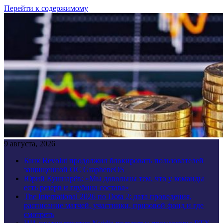
Перейти к содержимому
9 августа, 2026
Банк Revolut продолжил блокировать пользователей
защищенной ОС GrapheneOS
Юрий Кушнарёв: «Мы довольны тем, что у команды
есть резерв и глубина состава»
The International 2026 по Dota 2: дата проведения,
расписание матчей, участники, призовой фонд и где
смотреть