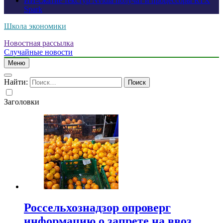
ИИ-сжатие текстур Nvidia получат и процессоры RTX
Spark
Школа экономики
Новостная рассылка
Случайные новости
Меню
Найти:
Заголовки
Россельхознадзор опроверг
информацию о запрете на ввоз