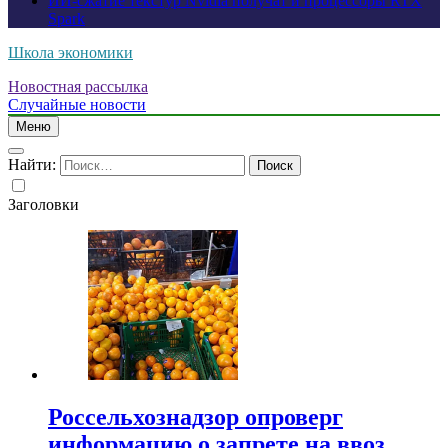
ИИ-сжатие текстур Nvidia получат и процессоры RTX
Spark
Школа экономики
Новостная рассылка
Случайные новости
Меню
Найти:
Заголовки
Россельхознадзор опроверг
информацию о запрете на ввоз