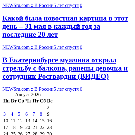
NEWSru.com :: В России
5 лет спустя
0
Какой была новостная картина в этот
день – 31 мая в каждый год за
последние 20 лет
NEWSru.com :: В России
5 лет спустя
0
В Екатеринбурге мужчина открыл
стрельбу с балкона, ранены девочка и
сотрудник Росгвардии (ВИДЕО)
NEWSru.com :: В России
5 лет спустя
0
Август 2026
Пн
Вт
Ср
Чт
Пт
Сб
Вс
1
2
3
4
5
6
7
8
9
10
11
12
13
14
15
16
17
18
19
20
21
22
23
24
25
26
27
28
29
30