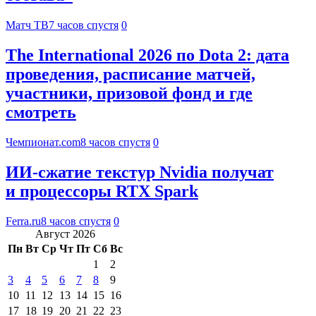
Матч ТВ
7 часов спустя
0
The International 2026 по Dota 2: дата
проведения, расписание матчей,
участники, призовой фонд и где
смотреть
Чемпионат.com
8 часов спустя
0
ИИ-сжатие текстур Nvidia получат
и процессоры RTX Spark
Ferra.ru
8 часов спустя
0
Август 2026
Пн
Вт
Ср
Чт
Пт
Сб
Вс
1
2
3
4
5
6
7
8
9
10
11
12
13
14
15
16
17
18
19
20
21
22
23