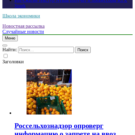
ИИ-сжатие текстур Nvidia получат и процессоры RTX
Spark
Школа экономики
Новостная рассылка
Случайные новости
Меню
Найти:
Заголовки
Россельхознадзор опроверг
информацию о запрете на ввоз