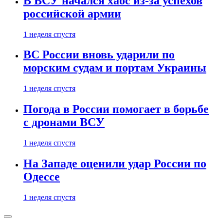
В ВСУ начался хаос из-за успехов
российской армии
1 неделя спустя
ВС России вновь ударили по
морским судам и портам Украины
1 неделя спустя
Погода в России помогает в борьбе
с дронами ВСУ
1 неделя спустя
На Западе оценили удар России по
Одессе
1 неделя спустя