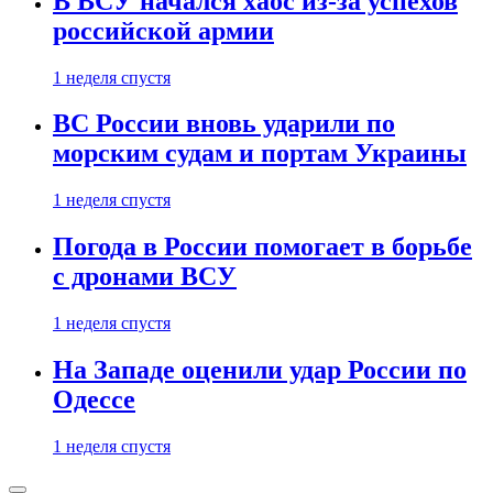
В ВСУ начался хаос из-за успехов
российской армии
1 неделя спустя
ВС России вновь ударили по
морским судам и портам Украины
1 неделя спустя
Погода в России помогает в борьбе
с дронами ВСУ
1 неделя спустя
На Западе оценили удар России по
Одессе
1 неделя спустя