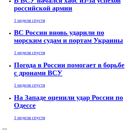
В ВСУ начался хаос из-за успехов
российской армии
1 неделя спустя
ВС России вновь ударили по
морским судам и портам Украины
1 неделя спустя
Погода в России помогает в борьбе
с дронами ВСУ
1 неделя спустя
На Западе оценили удар России по
Одессе
1 неделя спустя