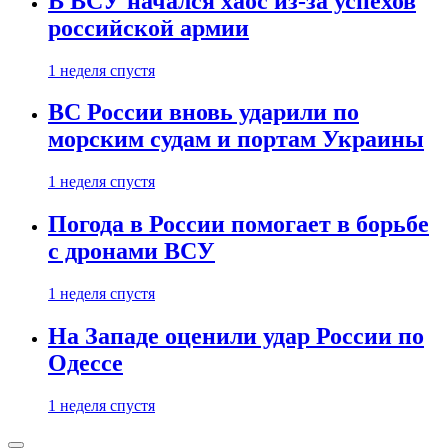
В ВСУ начался хаос из-за успехов
российской армии
1 неделя спустя
ВС России вновь ударили по
морским судам и портам Украины
1 неделя спустя
Погода в России помогает в борьбе
с дронами ВСУ
1 неделя спустя
На Западе оценили удар России по
Одессе
1 неделя спустя