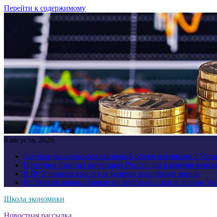
Перейти к содержимому
6 августа, 2026
Лантратова анонсировала новый обмен пленными с Укр
Патрушев отметил потенциал России для развития морск
В ВСУ начался хаос из-за успехов российской армии
ВС России вновь ударили по морским судам и портам У
Школа экономики
Новостная рассылка