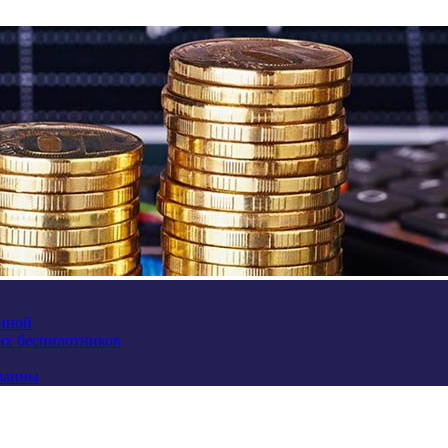
аиной
их беспилотников
краины