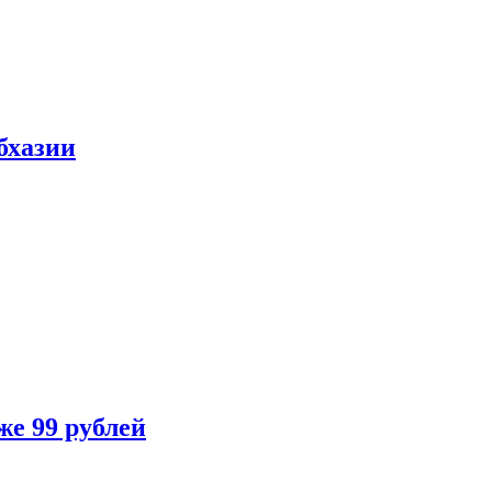
бхазии
же 99 рублей