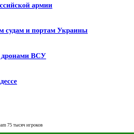
оссийской армии
им судам и портам Украины
 с дронами ВСУ
дессе
am 75 тысяч игроков