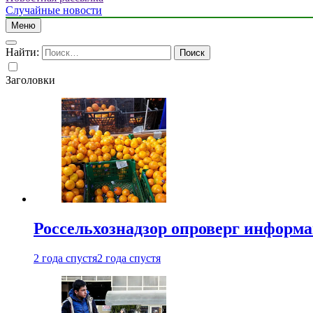
Случайные новости
Меню
Найти:
Заголовки
Россельхознадзор опроверг информа
2 года спустя
2 года спустя