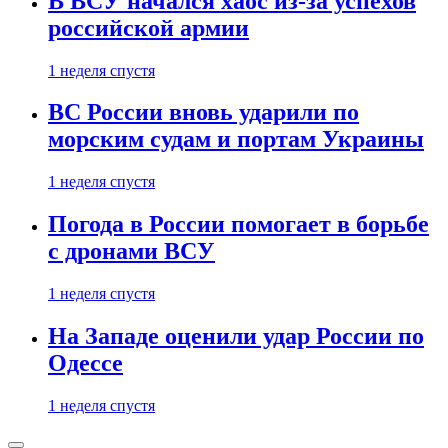
В ВСУ начался хаос из-за успехов
российской армии
1 неделя спустя
ВС России вновь ударили по
морским судам и портам Украины
1 неделя спустя
Погода в России помогает в борьбе
с дронами ВСУ
1 неделя спустя
На Западе оценили удар России по
Одессе
1 неделя спустя