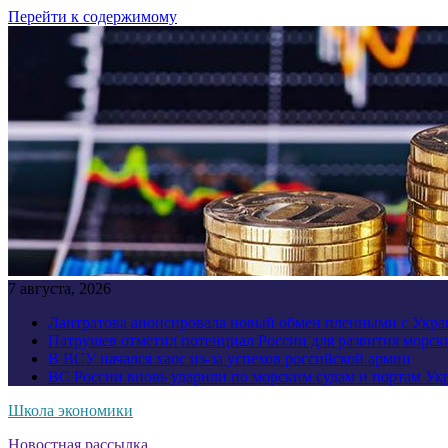
Перейти к содержимому
7 августа, 2026
Лантратова анонсировала новый обмен пленными с Укр
Патрушев отметил потенциал России для развития морск
В ВСУ начался хаос из-за успехов российской армии
ВС России вновь ударили по морским судам и портам У
Школа экономики
Новостная рассылка