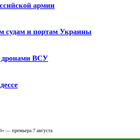
оссийской армии
им судам и портам Украины
 с дронами ВСУ
дессе
» — премьера 7 августа