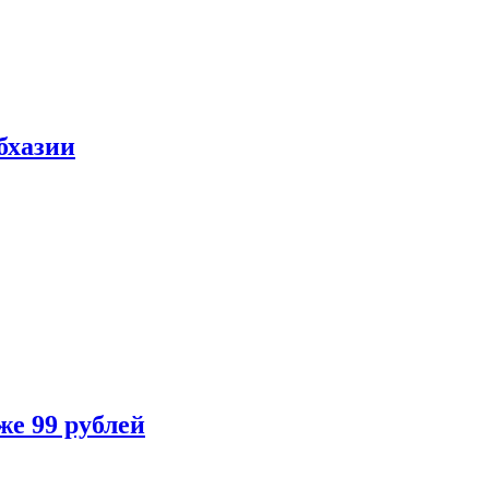
бхазии
же 99 рублей