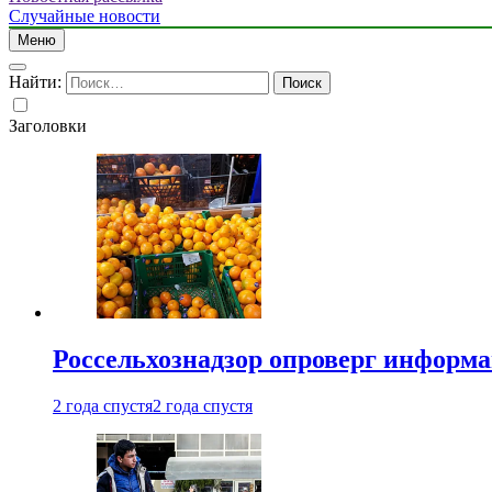
Случайные новости
Меню
Найти:
Заголовки
Россельхознадзор опроверг информа
2 года спустя
2 года спустя