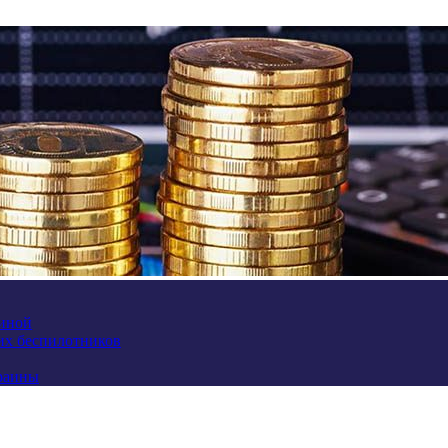
аиной
их беспилотников
краины