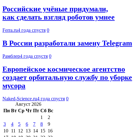
Российские учёные придумали,
как сделать взгляд роботов умнее
Ferra.ru
4 года спустя
0
В России разработали замену Telegram
Рамблер
4 года спустя
0
Европейское космическое агентство
создает орбитальную службу по уборке
мусора
Naked-Science.ru
4 года спустя
0
Август 2026
Пн
Вт
Ср
Чт
Пт
Сб
Вс
1
2
3
4
5
6
7
8
9
10
11
12
13
14
15
16