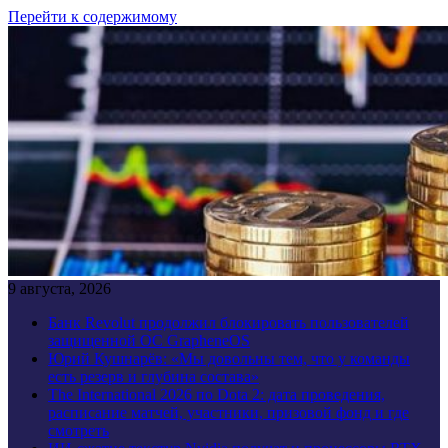
Перейти к содержимому
9 августа, 2026
Банк Revolut продолжил блокировать пользователей
защищенной ОС GrapheneOS
Юрий Кушнарёв: «Мы довольны тем, что у команды
есть резерв и глубина состава»
The International 2026 по Dota 2: дата проведения,
расписание матчей, участники, призовой фонд и где
смотреть