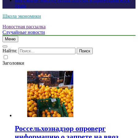
ИИ-сжатие текстур Nvidia получат и процессоры RTX
Spark
Школа экономики
Новостная рассылка
Случайные новости
Меню
Найти:
Заголовки
Россельхознадзор опроверг
информацию о запрете на ввоз