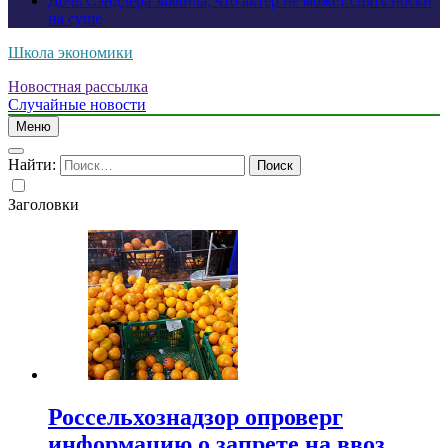
Дочь Сэндлера заявила, что актер не может снять носки
на суше
Школа экономики
Новостная рассылка
Случайные новости
Меню
Найти:
Заголовки
Россельхознадзор опроверг
информацию о запрете на ввоз