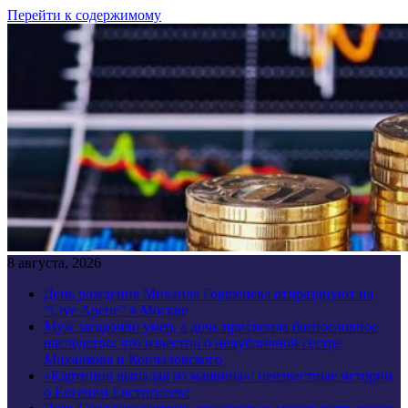
Перейти к содержимому
8 августа, 2026
День рождения Михаила Горшенева отпразднуют на
“Live Арене” в Москве
Муж загадочно умер, а дочь присвоила баснословное
наследство: что известно о непубличной сестре
Михалкова и Кончаловского
«Картинно выпадал из машины»: неизвестные истории
о Евгении Евстигнееве