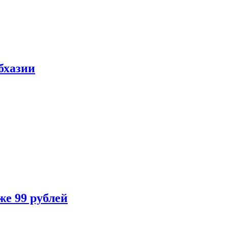
бхазии
же 99 рублей