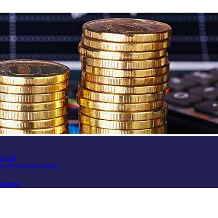
аиной
их беспилотников
краины