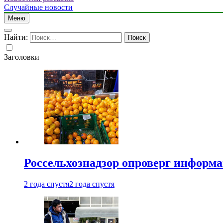
Случайные новости
Меню
Найти:
Заголовки
Россельхознадзор опроверг информа
2 года спустя
2 года спустя