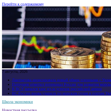
Перейти к содержимому
7 августа, 2026
Лантратова анонсировала новый обмен пленными с Укр
Патрушев отметил потенциал России для развития морск
В ВСУ начался хаос из-за успехов российской армии
ВС России вновь ударили по морским судам и портам У
Школа экономики
Новостная рассылка