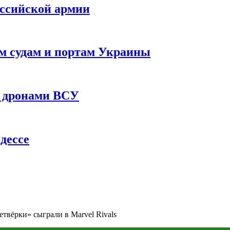
оссийской армии
им судам и портам Украины
 с дронами ВСУ
дессе
етвёрки» сыграли в Marvel Rivals