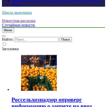
ИИ-сжатие текстур Nvidia получат и процессоры RTX
Spark
Школа экономики
Новостная рассылка
Случайные новости
Меню
Найти:
Заголовки
Россельхознадзор опроверг
информацию о запрете на ввоз