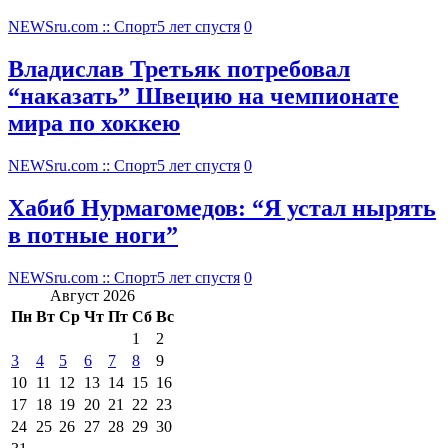
NEWSru.com :: Спорт
5 лет спустя
0
Владислав Третьяк потребовал
“наказать” Швецию на чемпионате
мира по хоккею
NEWSru.com :: Спорт
5 лет спустя
0
Хабиб Нурмагомедов: “Я устал нырять
в потные ноги”
NEWSru.com :: Спорт
5 лет спустя
0
Август 2026
Пн
Вт
Ср
Чт
Пт
Сб
Вс
1
2
3
4
5
6
7
8
9
10
11
12
13
14
15
16
17
18
19
20
21
22
23
24
25
26
27
28
29
30