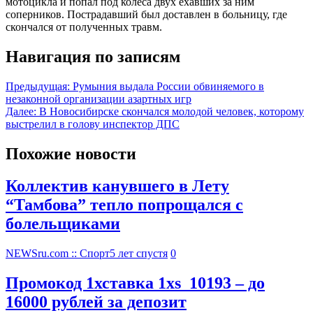
мотоцикла и попал под колеса двух ехавших за ним
соперников. Пострадавший был доставлен в больницу, где
скончался от полученных травм.
Навигация по записям
Предыдущая:
Румыния выдала России обвиняемого в
незаконной организации азартных игр
Далее:
В Новосибирске скончался молодой человек, которому
выстрелил в голову инспектор ДПС
Похожие новости
Коллектив канувшего в Лету
“Тамбова” тепло попрощался с
болельщиками
NEWSru.com :: Спорт
5 лет спустя
0
Промокод 1хставка 1xs_10193 – до
16000 рублей за депозит