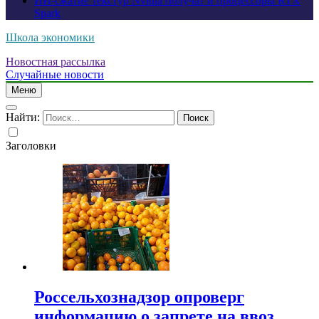
ИИ-сжатие текстур Nvidia получат и процессоры RTX
Spark
Школа экономики
Новостная рассылка
Случайные новости
Меню
Найти:
Заголовки
Россельхознадзор опроверг
информацию о запрете на ввоз