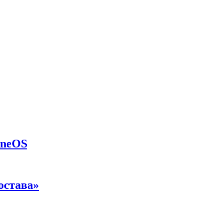
eneOS
остава»