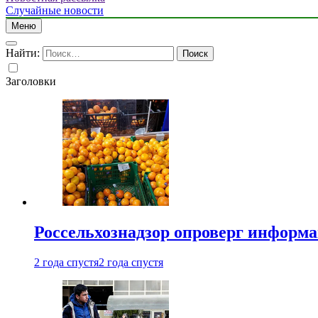
Случайные новости
Меню
Найти:
Заголовки
Россельхознадзор опроверг информа
2 года спустя
2 года спустя