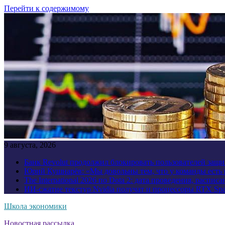
Перейти к содержимому
9 августа, 2026
Банк Revolut продолжил блокировать пользователей за
Юрий Кушнарёв: «Мы довольны тем, что у команды есть р
The International 2026 по Dota 2: дата проведения, распи
ИИ-сжатие текстур Nvidia получат и процессоры RTX Spa
Школа экономики
Новостная рассылка