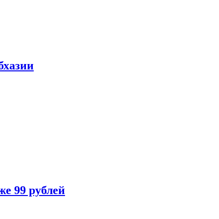
бхазии
же 99 рублей