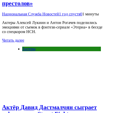
престолов»
Национальная Служба Новостей
1 год спустя
0
1 минуты
Актеры Алексей Лукиин и Антон Рогачев поделились
эмоциями от съемок в фэнтези-сериале «Этерна» в беседе
со спецкором НСН.
Читать далее
Актеры
Актёр Давид Дастмалчян сыграет