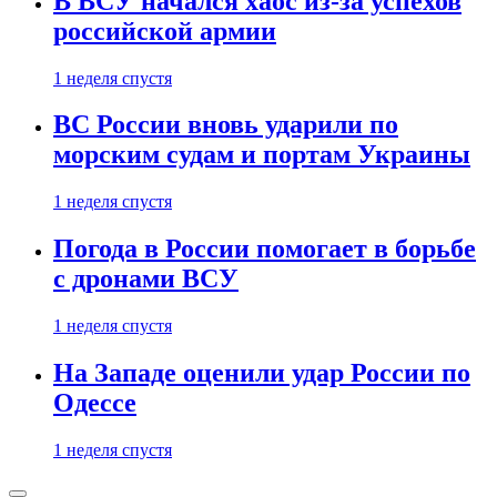
В ВСУ начался хаос из-за успехов
российской армии
1 неделя спустя
ВС России вновь ударили по
морским судам и портам Украины
1 неделя спустя
Погода в России помогает в борьбе
с дронами ВСУ
1 неделя спустя
На Западе оценили удар России по
Одессе
1 неделя спустя