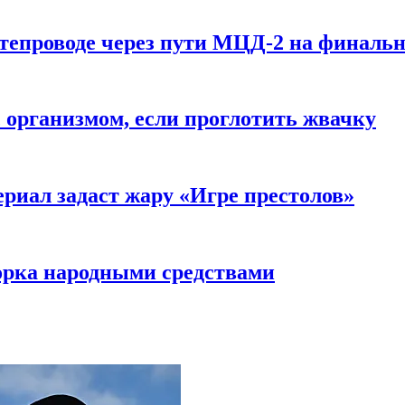
тепроводе через пути МЦД-2 на финаль
с организмом, если проглотить жвачку
риал задаст жару «Игре престолов»
морка народными средствами