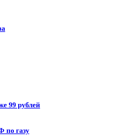
за
же 99 рублей
Ф по газу