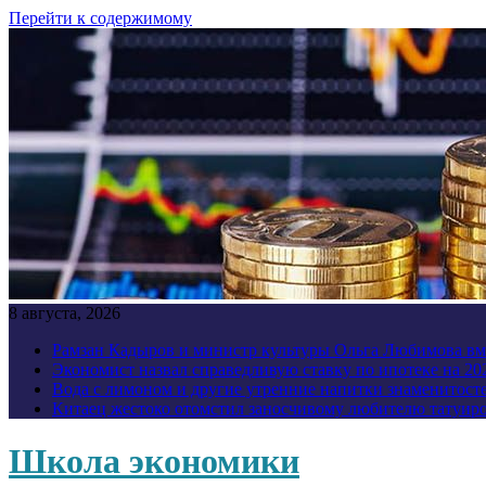
Перейти к содержимому
8 августа, 2026
Рамзан Кадыров и министр культуры Ольга Любимова вм
Экономист назвал справедливую ставку по ипотеке на 20
Вода с лимоном и другие утренние напитки знаменитост
Китаец жестоко отомстил заносчивому любителю татуир
Школа экономики