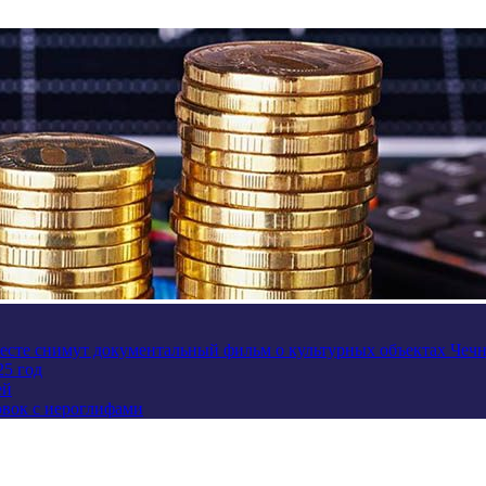
есте снимут документальный фильм о культурных объектах Чеч
25 год
ей
овок с иероглифами