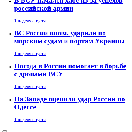
В ВСУ начался хаос из-за успехов
российской армии
1 неделя спустя
ВС России вновь ударили по
морским судам и портам Украины
1 неделя спустя
Погода в России помогает в борьбе
с дронами ВСУ
1 неделя спустя
На Западе оценили удар России по
Одессе
1 неделя спустя