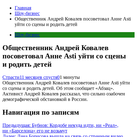
Главная
Шоу-бизнес
Общественник Андрей Ковалев посоветовал Анне Asti
уйти со сцены и родить детей
Шоу-бизнес
Общественник Андрей Ковалев
посоветовал Анне Asti уйти со сцены
и родить детей
Страсти
11 месяцев спустя
0
1 минуты
Общественник Андрей Ковалев посоветовал Анне Asti уйти
со сцены и родить детей. Об этом сообщает «Абзац».
Активист Андрей Ковалев рассказал, что сильно озабочен
демографической обстановкой в России.
Навигация по записям
Предыдущая:
Бубнов: Кордобе некуда идти, ни «Реал»,
ни «Барселона» его не возьмут
Далее:
Дана Борисова вышла на связь со странным видео