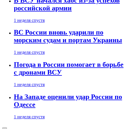
В ВСУ начался хаос из-за успехов
российской армии
1 неделя спустя
ВС России вновь ударили по
морским судам и портам Украины
1 неделя спустя
Погода в России помогает в борьбе
с дронами ВСУ
1 неделя спустя
На Западе оценили удар России по
Одессе
1 неделя спустя