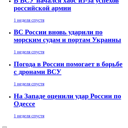
В ВСУ начался хаос из-за успехов
российской армии
1 неделя спустя
ВС России вновь ударили по
морским судам и портам Украины
1 неделя спустя
Погода в России помогает в борьбе
с дронами ВСУ
1 неделя спустя
На Западе оценили удар России по
Одессе
1 неделя спустя