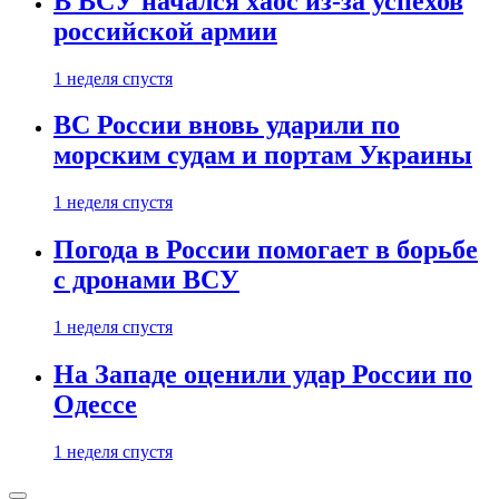
В ВСУ начался хаос из-за успехов
российской армии
1 неделя спустя
ВС России вновь ударили по
морским судам и портам Украины
1 неделя спустя
Погода в России помогает в борьбе
с дронами ВСУ
1 неделя спустя
На Западе оценили удар России по
Одессе
1 неделя спустя