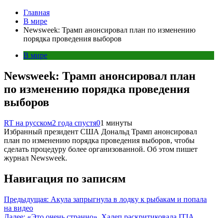
Главная
В мире
Newsweek: Трамп анонсировал план по изменению
порядка проведения выборов
В мире
Newsweek: Трамп анонсировал план
по изменению порядка проведения
выборов
RT на русском
2 года спустя
0
1 минуты
Избранный президент США Дональд Трамп анонсировал
план по изменению порядка проведения выборов, чтобы
сделать процедуру более организованной. Об этом пишет
журнал Newsweek.
Навигация по записям
Предыдущая:
Акула запрыгнула в лодку к рыбакам и попала
на видео
Далее:
«Это очень странно». Халеп раскритиковала ITIA