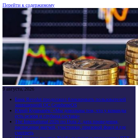
Перейти к содержимому
9 августа, 2026
Банк Revolut продолжил блокировать пользователей
защищенной ОС GrapheneOS
Юрий Кушнарёв: «Мы довольны тем, что у команды
есть резерв и глубина состава»
The International 2026 по Dota 2: дата проведения,
расписание матчей, участники, призовой фонд и где
смотреть