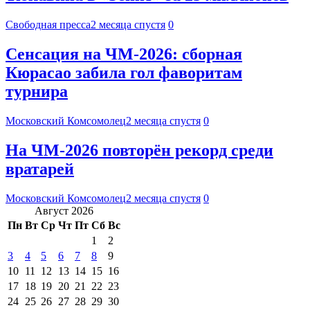
Свободная пресса
2 месяца спустя
0
Сенсация на ЧМ-2026: сборная
Кюрасао забила гол фаворитам
турнира
Московский Комсомолец
2 месяца спустя
0
На ЧМ-2026 повторён рекорд среди
вратарей
Московский Комсомолец
2 месяца спустя
0
Август 2026
Пн
Вт
Ср
Чт
Пт
Сб
Вс
1
2
3
4
5
6
7
8
9
10
11
12
13
14
15
16
17
18
19
20
21
22
23
24
25
26
27
28
29
30