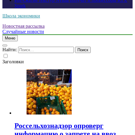
ИИ-сжатие текстур Nvidia получат и процессоры RTX
Spark
Школа экономики
Новостная рассылка
Случайные новости
Меню
Найти:
Заголовки
Россельхознадзор опроверг
информацию о запрете на ввоз