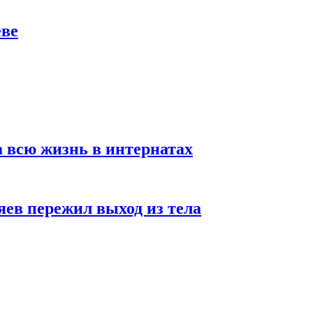
еве
а всю жизнь в интернатах
яев пережил выход из тела