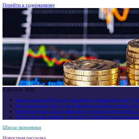
Перейти к содержимому
8 августа, 2026
День рождения Михаила Горшенева отпразднуют на “Liv
Муж загадочно умер, а дочь присвоила баснословное нас
«Картинно выпадал из машины»: неизвестные истории о
Дочь Сэндлера заявила, что актер не может снять носки н
Школа экономики
Новостная рассылка