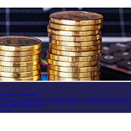
e Арене” в Москве
ледство: что известно о непубличной сестре Михалкова и Кончал
 Евгении Евстигнееве
а суше