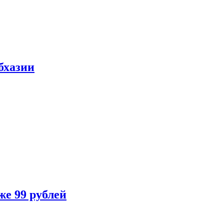
бхазии
же 99 рублей