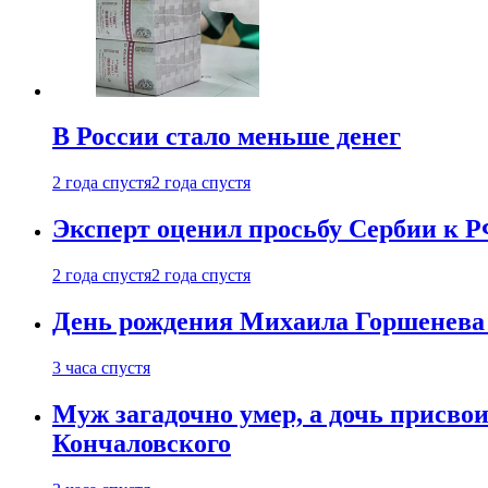
В России стало меньше денег
2 года спустя
2 года спустя
Эксперт оценил просьбу Сербии к Р
2 года спустя
2 года спустя
День рождения Михаила Горшенева 
3 часа спустя
Муж загадочно умер, а дочь присвои
Кончаловского