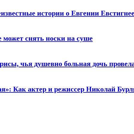
известные истории о Евгении Евстигне
е может снять носки на суше
трисы, чья душевно больная дочь провел
ая»: Как актер и режиссер Николай Бурл