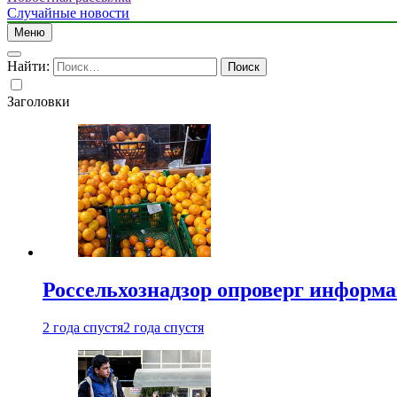
Случайные новости
Меню
Найти:
Заголовки
Россельхознадзор опроверг информа
2 года спустя
2 года спустя