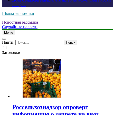
Дочь Сэндлера заявила, что актер не может снять носки
на суше
Школа экономики
Новостная рассылка
Случайные новости
Меню
Найти:
Заголовки
Россельхознадзор опроверг
информацию о запрете на ввоз