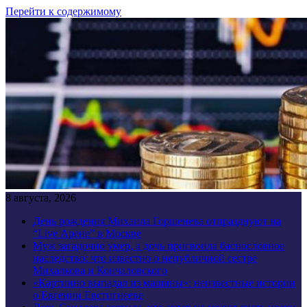
Перейти к содержимому
8 августа, 2026
День рождения Михаила Горшенева отпразднуют на
“Live Арене” в Москве
Муж загадочно умер, а дочь присвоила баснословное
наследство: что известно о непубличной сестре
Михалкова и Кончаловского
«Картинно выпадал из машины»: неизвестные истории
о Евгении Евстигнееве