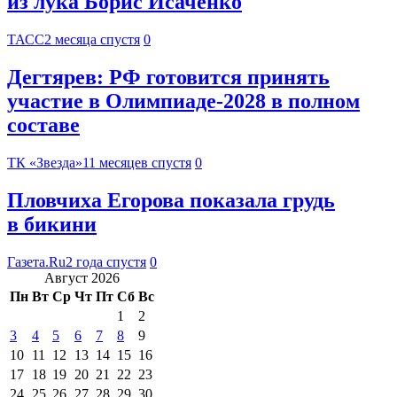
из лука Борис Исаченко
ТАСС
2 месяца спустя
0
Дегтярев: РФ готовится принять
участие в Олимпиаде-2028 в полном
составе
ТК «Звезда»
11 месяцев спустя
0
Пловчиха Егорова показала грудь
в бикини
Газета.Ru
2 года спустя
0
Август 2026
Пн
Вт
Ср
Чт
Пт
Сб
Вс
1
2
3
4
5
6
7
8
9
10
11
12
13
14
15
16
17
18
19
20
21
22
23
24
25
26
27
28
29
30