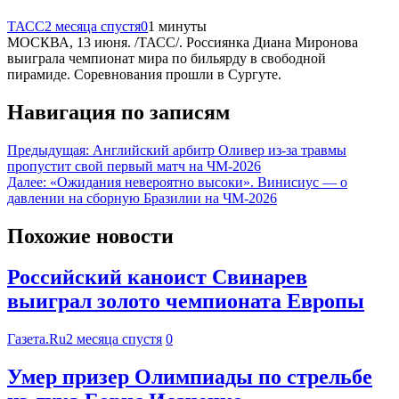
ТАСС
2 месяца спустя
0
1 минуты
МОСКВА, 13 июня. /ТАСС/. Россиянка Диана Миронова
выиграла чемпионат мира по бильярду в свободной
пирамиде. Соревнования прошли в Сургуте.
Навигация по записям
Предыдущая:
Английский арбитр Оливер из‑за травмы
пропустит свой первый матч на ЧМ‑2026
Далее:
«Ожидания невероятно высоки». Винисиус — о
давлении на сборную Бразилии на ЧМ‑2026
Похожие новости
Российский каноист Свинарев
выиграл золото чемпионата Европы
Газета.Ru
2 месяца спустя
0
Умер призер Олимпиады по стрельбе