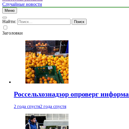
Случайные новости
Меню
Найти:
Заголовки
Россельхознадзор опроверг информа
2 года спустя
2 года спустя