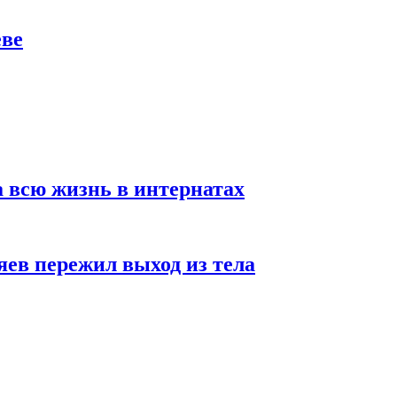
еве
а всю жизнь в интернатах
яев пережил выход из тела