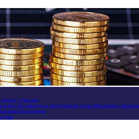
e Арене” в Москве
ледство: что известно о непубличной сестре Михалкова и Кончал
 Евгении Евстигнееве
а суше