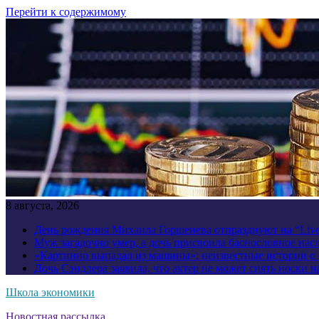
Перейти к содержимому
8 августа, 2026
День рождения Михаила Горшенева отпразднуют на “Liv
Муж загадочно умер, а дочь присвоила баснословное нас
«Картинно выпадал из машины»: неизвестные истории о
Дочь Сэндлера заявила, что актер не может снять носки н
Школа экономики
Новостная рассылка