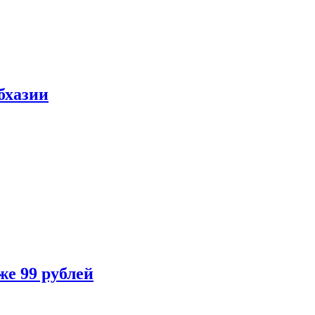
бхазии
же 99 рублей