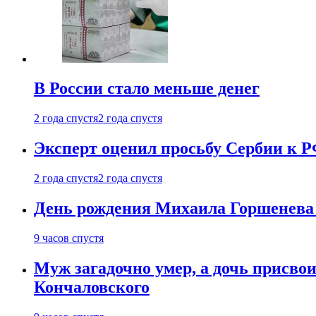
В России стало меньше денег
2 года спустя
2 года спустя
Эксперт оценил просьбу Сербии к Р
2 года спустя
2 года спустя
День рождения Михаила Горшенева 
9 часов спустя
Муж загадочно умер, а дочь присвои
Кончаловского