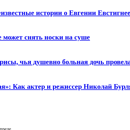
известные истории о Евгении Евстигне
е может снять носки на суше
трисы, чья душевно больная дочь провел
ая»: Как актер и режиссер Николай Бурл
апреле