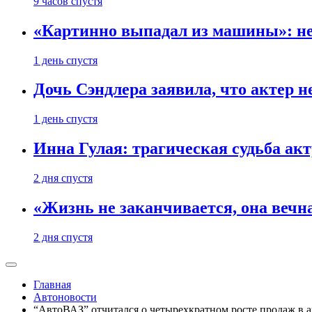
9 часов спустя
«Картинно выпадал из машины»: не
1 день спустя
Дочь Сэндлера заявила, что актер н
1 день спустя
Инна Гулая: трагическая судьба ак
2 дня спустя
«Жизнь не заканчивается, она вечн
2 дня спустя
Главная
Автоновости
“АвтоВАЗ” отчитался о четырехкратном росте продаж в 