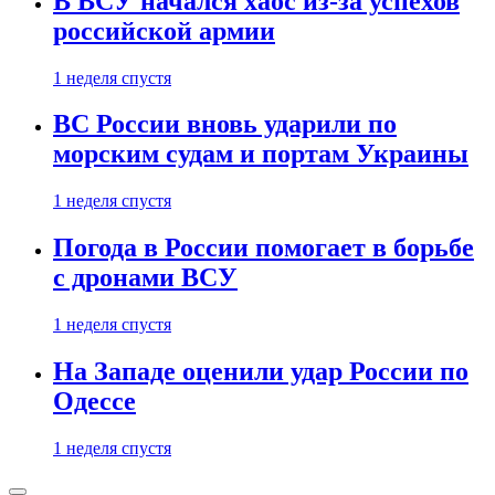
В ВСУ начался хаос из-за успехов
российской армии
1 неделя спустя
ВС России вновь ударили по
морским судам и портам Украины
1 неделя спустя
Погода в России помогает в борьбе
с дронами ВСУ
1 неделя спустя
На Западе оценили удар России по
Одессе
1 неделя спустя