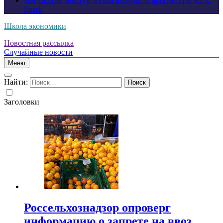
ИИ-сжатие текстур Nvidia получат и процессоры RTX
Spark
Школа экономики
Новостная рассылка
Случайные новости
Меню
Найти:
Заголовки
Россельхознадзор опроверг
информацию о запрете на ввоз