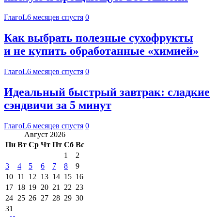
ГлагоL
6 месяцев спустя
0
Как выбрать полезные сухофрукты
и не купить обработанные «химией»
ГлагоL
6 месяцев спустя
0
Идеальный быстрый завтрак: сладкие
сэндвичи за 5 минут
ГлагоL
6 месяцев спустя
0
Август 2026
Пн
Вт
Ср
Чт
Пт
Сб
Вс
1
2
3
4
5
6
7
8
9
10
11
12
13
14
15
16
17
18
19
20
21
22
23
24
25
26
27
28
29
30
31