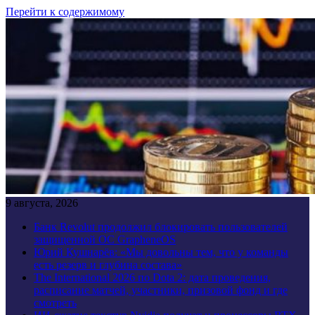
Перейти к содержимому
9 августа, 2026
Банк Revolut продолжил блокировать пользователей
защищенной ОС GrapheneOS
Юрий Кушнарёв: «Мы довольны тем, что у команды
есть резерв и глубина состава»
The International 2026 по Dota 2: дата проведения,
расписание матчей, участники, призовой фонд и где
смотреть