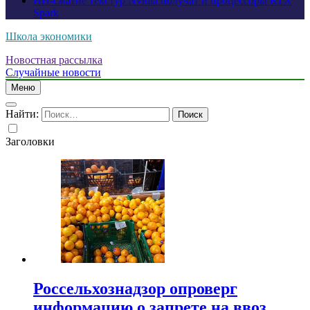
ИИ-сжатие текстур Nvidia получат и процессоры RTX
Spark
Школа экономики
Новостная рассылка
Случайные новости
Меню
Найти:
Заголовки
Россельхознадзор опроверг
информацию о запрете на ввоз