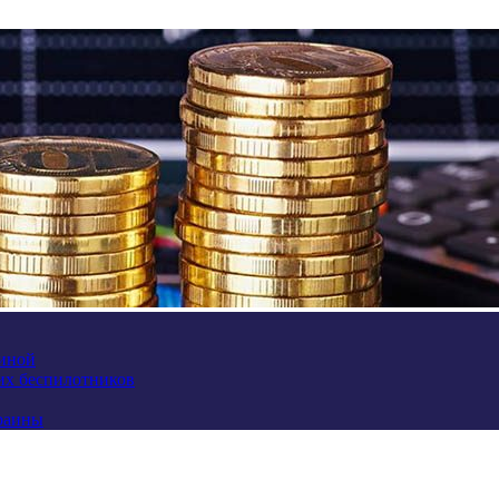
аиной
их беспилотников
краины