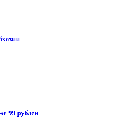
бхазии
же 99 рублей