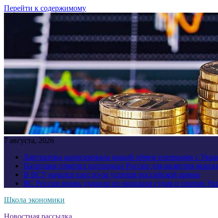
Перейти к содержимому
7 августа, 2026
Лантратова анонсировала новый обмен пленными с Укр
Патрушев отметил потенциал России для развития морск
В ВСУ начался хаос из-за успехов российской армии
ВС России вновь ударили по морским судам и портам У
Школа экономики
Новостная рассылка