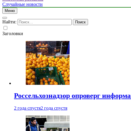
Случайные новости
Меню
Найти:
Заголовки
Россельхознадзор опроверг информа
2 года спустя
2 года спустя