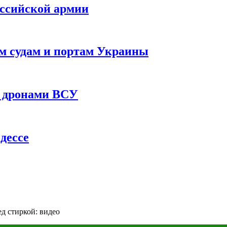
оссийской армии
им судам и портам Украины
 с дронами ВСУ
дессе
ед стиркой: видео