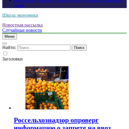
ИИ-сжатие текстур Nvidia получат и процессоры RTX
Spark
Школа экономики
Новостная рассылка
Случайные новости
Меню
Найти:
Заголовки
Россельхознадзор опроверг
информацию о запрете на ввоз