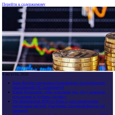
Перейти к содержимому
9 августа, 2026
Банк Revolut продолжил блокировать пользователей
защищенной ОС GrapheneOS
Юрий Кушнарёв: «Мы довольны тем, что у команды
есть резерв и глубина состава»
The International 2026 по Dota 2: дата проведения,
расписание матчей, участники, призовой фонд и где
смотреть