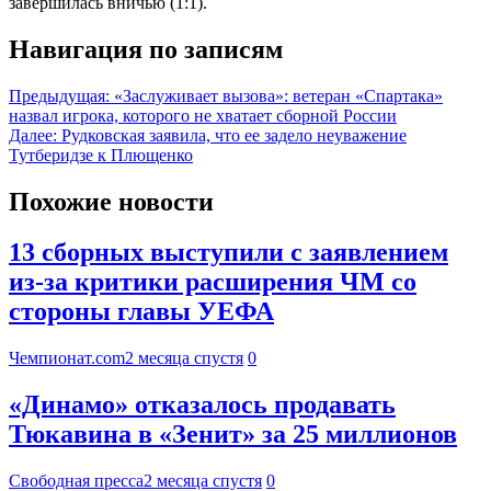
завершилась вничью (1:1).
Навигация по записям
Предыдущая:
«Заслуживает вызова»: ветеран «Спартака»
назвал игрока, которого не хватает сборной России
Далее:
Рудковская заявила, что ее задело неуважение
Тутберидзе к Плющенко
Похожие новости
13 сборных выступили с заявлением
из-за критики расширения ЧМ со
стороны главы УЕФА
Чемпионат.com
2 месяца спустя
0
«Динамо» отказалось продавать
Тюкавина в «Зенит» за 25 миллионов
Свободная пресса
2 месяца спустя
0