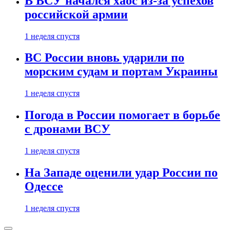
В ВСУ начался хаос из-за успехов
российской армии
1 неделя спустя
ВС России вновь ударили по
морским судам и портам Украины
1 неделя спустя
Погода в России помогает в борьбе
с дронами ВСУ
1 неделя спустя
На Западе оценили удар России по
Одессе
1 неделя спустя