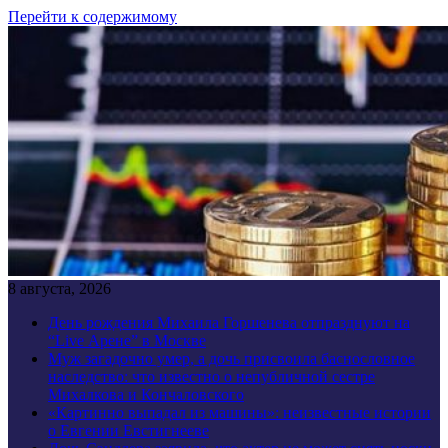
Перейти к содержимому
8 августа, 2026
День рождения Михаила Горшенева отпразднуют на
“Live Арене” в Москве
Муж загадочно умер, а дочь присвоила баснословное
наследство: что известно о непубличной сестре
Михалкова и Кончаловского
«Картинно выпадал из машины»: неизвестные истории
о Евгении Евстигнееве