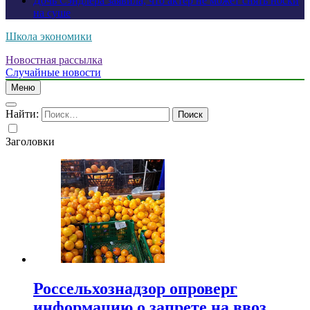
Дочь Сэндлера заявила, что актер не может снять носки
на суше
Школа экономики
Новостная рассылка
Случайные новости
Меню
Найти:
Заголовки
Россельхознадзор опроверг
информацию о запрете на ввоз