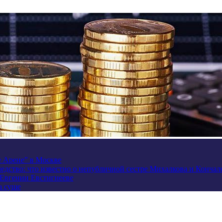
e Арене” в Москве
ледство: что известно о непубличной сестре Михалкова и Кончал
 Евгении Евстигнееве
а суше