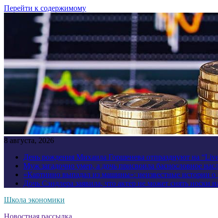
Перейти к содержимому
8 августа, 2026
День рождения Михаила Горшенева отпразднуют на “Liv
Муж загадочно умер, а дочь присвоила баснословное нас
«Картинно выпадал из машины»: неизвестные истории о
Дочь Сэндлера заявила, что актер не может снять носки н
Школа экономики
Новостная рассылка