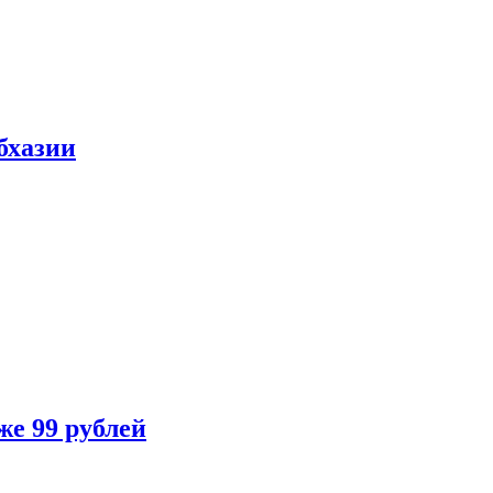
бхазии
же 99 рублей