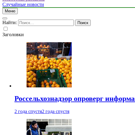
Случайные новости
Меню
Найти:
Заголовки
Россельхознадзор опроверг информа
2 года спустя
2 года спустя