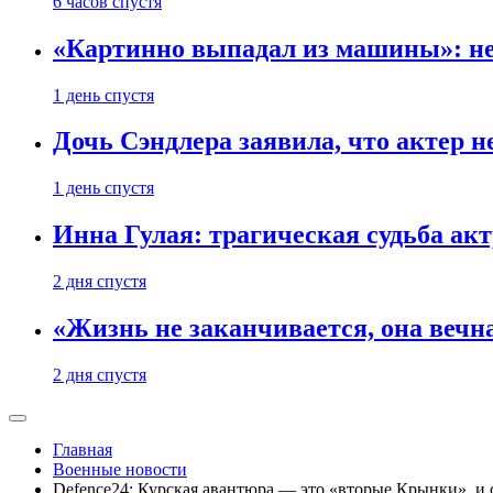
6 часов спустя
«Картинно выпадал из машины»: не
1 день спустя
Дочь Сэндлера заявила, что актер н
1 день спустя
Инна Гулая: трагическая судьба ак
2 дня спустя
«Жизнь не заканчивается, она вечн
2 дня спустя
Главная
Военные новости
Defence24: Курская авантюра — это «вторые Крынки», и 