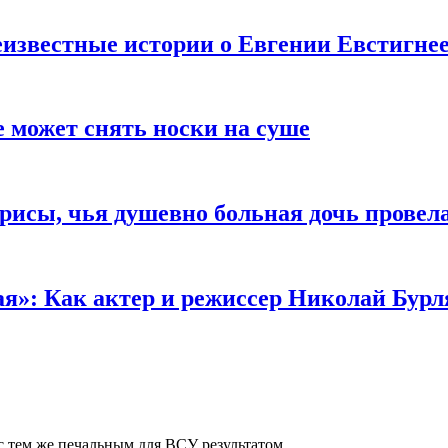
известные истории о Евгении Евстигне
е может снять носки на суше
трисы, чья душевно больная дочь провел
ая»: Как актер и режиссер Николай Бурл
с тем же печальным для ВСУ результатом