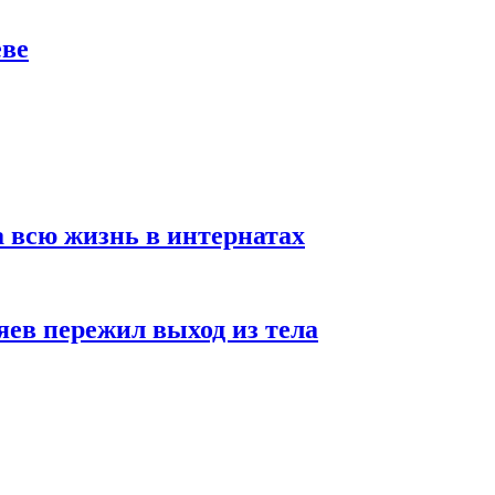
еве
а всю жизнь в интернатах
яев пережил выход из тела