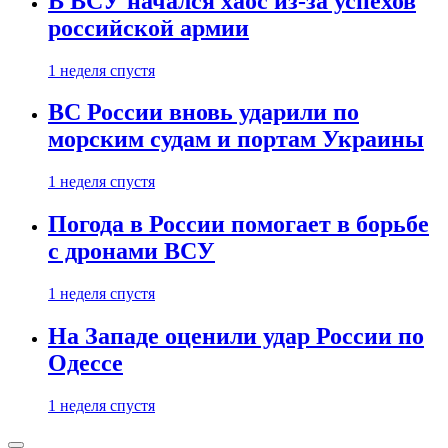
В ВСУ начался хаос из-за успехов
российской армии
1 неделя спустя
ВС России вновь ударили по
морским судам и портам Украины
1 неделя спустя
Погода в России помогает в борьбе
с дронами ВСУ
1 неделя спустя
На Западе оценили удар России по
Одессе
1 неделя спустя