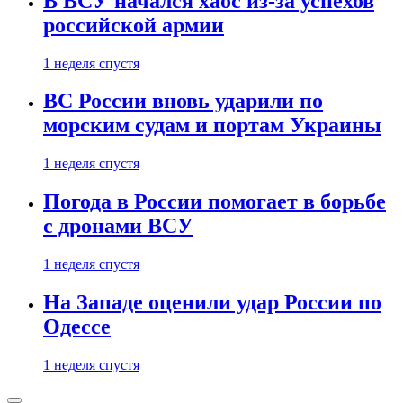
В ВСУ начался хаос из-за успехов
российской армии
1 неделя спустя
ВС России вновь ударили по
морским судам и портам Украины
1 неделя спустя
Погода в России помогает в борьбе
с дронами ВСУ
1 неделя спустя
На Западе оценили удар России по
Одессе
1 неделя спустя