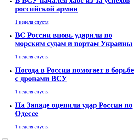
В ВСУ начался хаос из-за успехов
российской армии
1 неделя спустя
ВС России вновь ударили по
морским судам и портам Украины
1 неделя спустя
Погода в России помогает в борьбе
с дронами ВСУ
1 неделя спустя
На Западе оценили удар России по
Одессе
1 неделя спустя