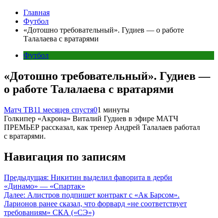
Главная
Футбол
«Дотошно требовательный». Гудиев — о работе
Талалаева с вратарями
Футбол
«Дотошно требовательный». Гудиев —
о работе Талалаева с вратарями
Матч ТВ
11 месяцев спустя
0
1 минуты
Голкипер «Акрона» Виталий Гудиев в эфире МАТЧ
ПРЕМЬЕР рассказал, как тренер Андрей Талалаев работал
с вратарями.
Навигация по записям
Предыдущая:
Никитин выделил фаворита в дерби
«Динамо» — «Спартак»
Далее:
Алистров подпишет контракт с «Ак Барсом».
Ларионов ранее сказал, что форвард «не соответствует
требованиям» СКА («СЭ»)