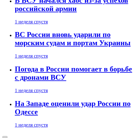
В ВСУ начался хаос из-за успехов
российской армии
1 неделя спустя
ВС России вновь ударили по
морским судам и портам Украины
1 неделя спустя
Погода в России помогает в борьбе
с дронами ВСУ
1 неделя спустя
На Западе оценили удар России по
Одессе
1 неделя спустя